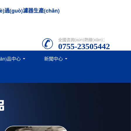
)過(guò)濾器生產(chǎn)
全國咨詢(xún)熱線(xiàn)：
0755-23505442
hǎn)品中心
新聞中心