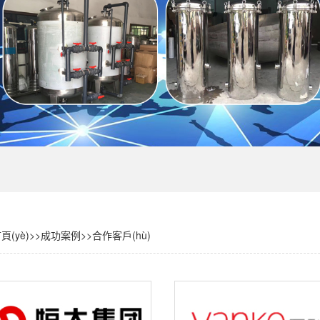
頁(yè)
>>
成功案例
>>
合作客戶(hù)