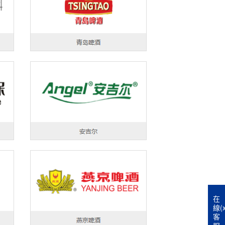
在
線(x
客