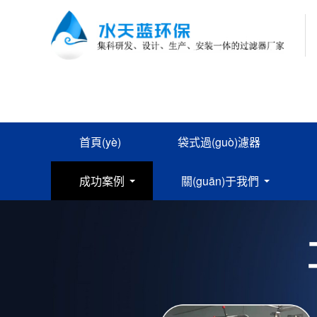
首頁(yè)
袋式過(guò)濾器
成功案例
關(guān)于我們