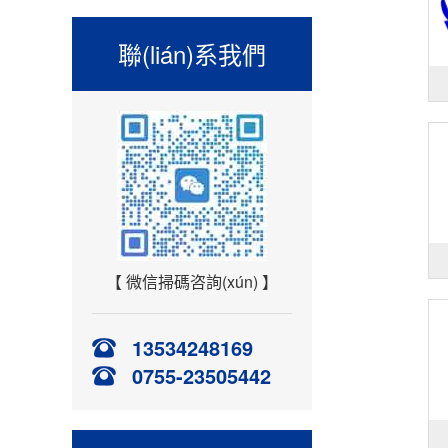
聯(lián)系我們
【 微信掃碼咨詢(xún) 】
13534248169
0755-23505442