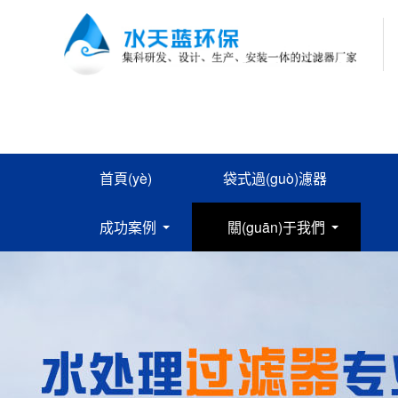
首頁(yè)
袋式過(guò)濾器
成功案例
關(guān)于我們