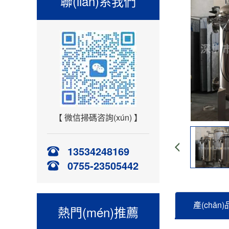
聯(lián)系我們
【 微信掃碼咨詢(xún) 】
13534248169
0755-23505442
產(chǎn
熱門(mén)推薦