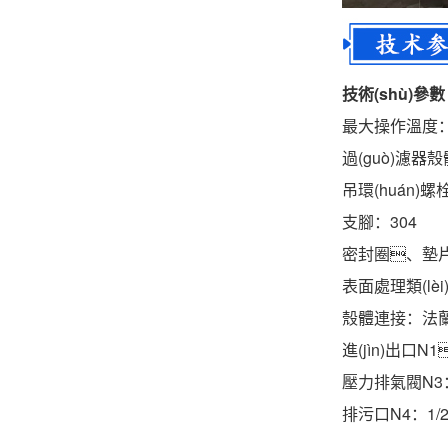
技術(shù)參數
最大操作溫度：
過(guò)濾器殼
吊環(huán)螺
支腳：304
密封圈、墊
表面處理類(l
殼體連接：法
進(jìn)出
壓力排氣閥N3：M1
排污口N4：1/2