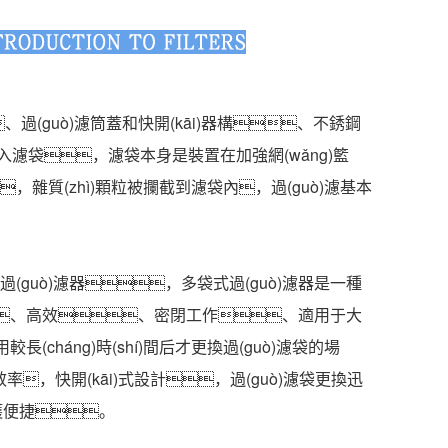
電 話(huà
郵 箱： 32
微 信：13
、過(guò)濾筒蓋和快開(kāi)器構、不銹鋼
流入濾袋，濾袋本身是裝置在加強網(wǎng)籃
地 址： 
，雜質(zhì)顆粒被攔截到濾袋內，過(guò)濾基本
式過(guò)濾器，多袋式過(guò)濾器是一種
、高效、密閉工作、適用于大
(cháng)時(shí)間后才更換過(guò)濾袋的場
)效率，快開(kāi)式設計，過(guò)濾袋更換迅
護便捷。