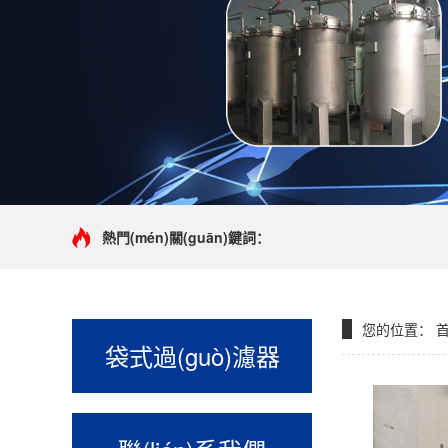
熱門(mén)關(guān)鍵詞：
您的位置：
首
袋式過(guò)濾器