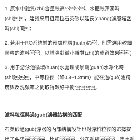
1. 原水中雜質(zhì)含量較高、水體較渾濁時
(shí)，建議采用粗顆粒石英砂以延長(cháng)濾層堵塞
時(shí)間；
2. 若用于RO系統前的預處理環(huán)節，則需選用較細
顆粒的濾料，以增強對微小雜質(zhì)的截留效果；
3. 用于游泳池循環(huán)水處理或景觀(guān)水凈化時
(shí)，中等粒徑（如0.8~1.2mm）能在過(guò)濾精
度與反洗頻率之間取得較好平衡。
濾料粒徑與過(guò)濾器結構的匹配
石英砂過(guò)濾器的內部結構設計也對濾料粒徑的選擇提
出了要求。比如，分布系統、集水系