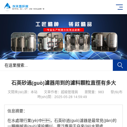
石英砂過(guò)濾器用到的濾料顆粒直徑有多大
文間來(lái)源：本站
文章作者：超級管理員
瀏覽量：983
發(fā)布
時(shí)間：2025-05-28 14:59:49
信息摘要：
在水處理行業(yè)中，石英砂過(guò)濾器是最常見(jiàn)的
一種機械過(guò)濾設備，廣泛應用于自來(lái)水預處