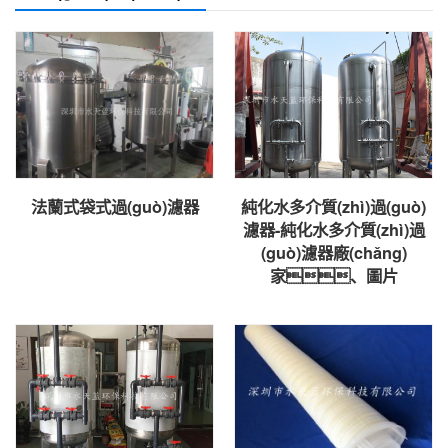
法蘭式袋式過(guò)濾器
純化水多介質(zhì)過(guò)
濾器-純化水多介質(zhì)過
(guò)濾器廠(chǎng)
家、圖片