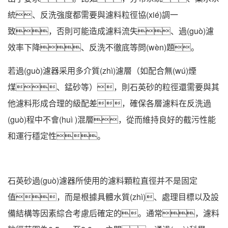
統、反洗強度都需要與濾料粒徑協(xié)調一
致，否則可能造成濾料流失、過(guò)濾
效率下降、反洗不徹底等問(wèn)題。
若過(guò)濾器采用多介質(zhì)濾層（如配合無(wú)煙
煤、錳砂等），則石英砂的粒徑還需要與其
他濾料形成合理的級配差，確保各層濾料在反洗過
(guò)程中不會(huì )混層，從而維持良好的截污性能
和運行穩定性。
石英砂過(guò)濾器所使用的濾料顆粒直徑并不是固定
值，而是根據具體水質(zhì)、處理目標以及設
備結構等因素綜合考慮后確定的。通常，濾料