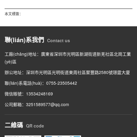
本文標簽：
聯(lián)系我們
Contact us
工廠(chǎng)地址：廣東省深圳市光明區新湖街道新羌社區北崗工業
(yè)區
辦公地址：深圳市光明區光明街道東周社區聚豐路2580號璟霆大廈
聯(lián)系電話(huà)：0755-23505442
微信賬號：13534248169
公司郵箱：3251589577@qq.com
二維碼
QR code