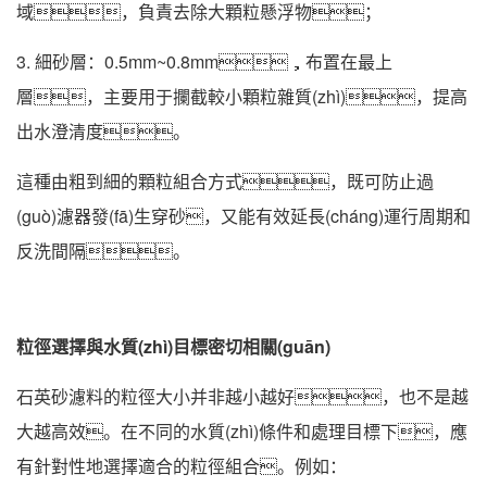
域，負責去除大顆粒懸浮物；
3. 細砂層：0.5mm~0.8mm，布置在最上
層，主要用于攔截較小顆粒雜質(zhì)，提高
出水澄清度。
這種由粗到細的顆粒組合方式，既可防止過
(guò)濾器發(fā)生穿砂，又能有效延長(cháng)運行周期和
反洗間隔。
粒徑選擇與水質(zhì)目標密切相關(guān)
石英砂濾料的粒徑大小并非越小越好，也不是越
大越高效。在不同的水質(zhì)條件和處理目標下，應
有針對性地選擇適合的粒徑組合。例如：