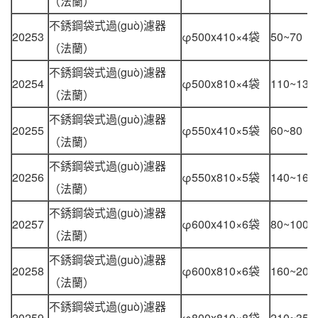
（法蘭）
不銹鋼袋式過(guò)濾器
20253
φ500x410×4袋
50~70
（法蘭）
不銹鋼袋式過(guò)濾器
20254
φ500x810×4袋
110~130
（法蘭）
不銹鋼袋式過(guò)濾器
20255
φ550x410×5袋
60~80
（法蘭）
不銹鋼袋式過(guò)濾器
20256
φ550x810×5袋
140~160
（法蘭）
不銹鋼袋式過(guò)濾器
20257
φ600x410×6袋
80~100
（法蘭）
不銹鋼袋式過(guò)濾器
20258
φ600x810×6袋
160~200
（法蘭）
不銹鋼袋式過(guò)濾器
20259
φ800x810×8袋
210~350