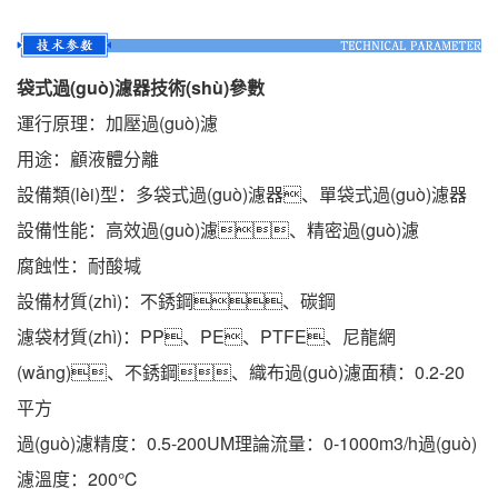
袋式過(guò)濾器技術(shù)參數
運行原理：加壓過(guò)濾
用途：顧液體分離
設備類(lèi)型：多袋式過(guò)濾器、單袋式過(guò)濾器
設備性能：高效過(guò)濾、精密過(guò)濾
腐蝕性：耐酸堿
設備材質(zhì)：不銹鋼、碳鋼
濾袋材質(zhì)：PP、PE、PTFE、尼龍網
(wǎng)、不銹鋼、織布過(guò)濾面積：0.2-20
平方
過(guò)濾精度：0.5-200UM理論流量：0-1000m3/h過(guò)
濾溫度：200℃