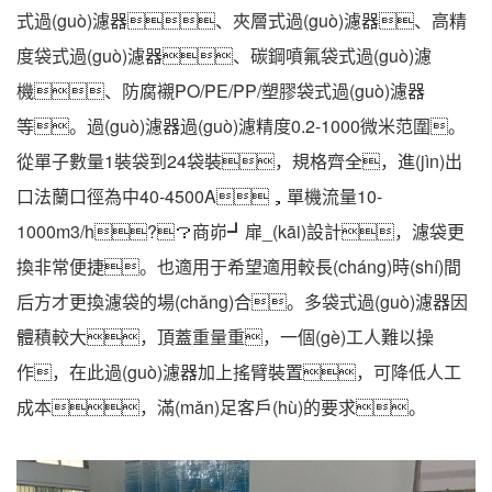
式過(guò)濾器、夾層式過(guò)濾器、高精
度袋式過(guò)濾器、碳鋼噴氟袋式過(guò)濾
機、防腐襯PO/PE/PP/塑膠袋式過(guò)濾器
等。過(guò)濾器過(guò)濾精度0.2-1000微米范圍。
從單子數量1裝袋到24袋裝，規格齊全，進(jìn)出
口法蘭口徑為中40-4500A，單機流量10-
1000m3/h?？商峁┛扉_(kāi)設計，濾袋更
換非常便捷。也適用于希望適用較長(cháng)時(shí)間
后方才更換濾袋的場(chǎng)合。多袋式過(guò)濾器因
體積較大，頂蓋重量重，一個(gè)工人難以操
作，在此過(guò)濾器加上搖臂裝置，可降低人工
成本，滿(mǎn)足客戶(hù)的要求。