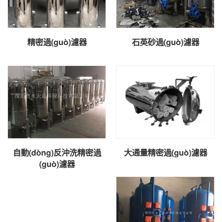
精密過(guò)濾器
石英砂過(guò)濾器
自動(dòng)反沖洗精密過
大通量精密過(guò)濾器
(guò)濾器