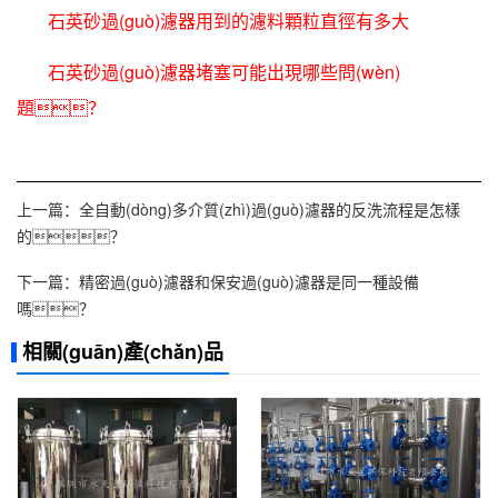
石英砂過(guò)濾器用到的濾料顆粒直徑有多大
石英砂過(guò)濾器堵塞可能出現哪些問(wèn)
題？
上一篇：
全自動(dòng)多介質(zhì)過(guò)濾器的反洗流程是怎樣
的？
下一篇：
精密過(guò)濾器和保安過(guò)濾器是同一種設備
嗎？
相關(guān)產(chǎn)品